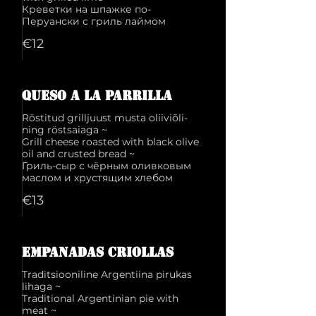
Креветки на шпажке по-
€12
Queso a la parrilla
Röstitud grilljuust musta oliiviõli-
ning röstsaiaga ~
Grill cheese roasted with black olive
oil and crusted bread ~
Гриль-сыр с чёрным оливковым
€13
Empanadas criollas
Traditsiooniline Argentiina pirukas
lihaga ~
Traditional Argentinian pie with
meat ~