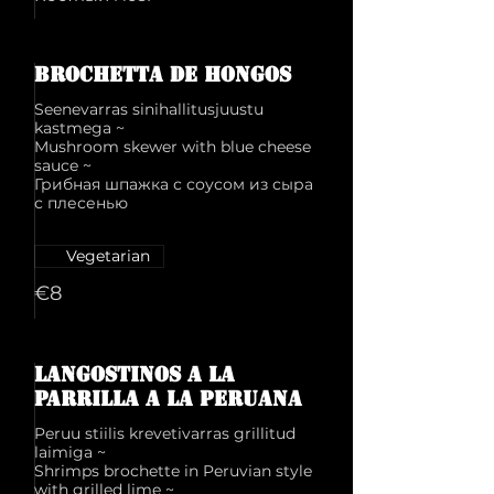
Brochetta de hongos
Seenevarras sinihallitusjuustu
kastmega ~
Mushroom skewer with blue cheese
sauce ~
Грибная шпажка с соусом из сыра
с плесенью
Vegetarian
€8
Langostinos a la
parrilla a la peruana
Peruu stiilis krevetivarras grillitud
laimiga ~
Shrimps brochette in Peruvian style
with grilled lime ~