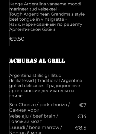
Kange Argentiina vanaema moodi
marineeritud veisekeel ~
Tough Argentinean Grandma's style
beef tongue in vinaigrette ~
Язык, маринованный по рецепту
€9.50
ACHURAS al grill
Argentiina stiilis grillitud
delikatessid | Traditional Argentine
grilled delicacies |Традиционные
аргентинские деликатесы на
гриле.
Sea Chorizo / pork chorizo /
€7
Свиная чори
Veise aju / beef brain /
€14
Говяжий мозг
Luuüdi / bone marrow /
€8.5
Костный мозг